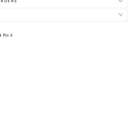
ORDERS
Pin
Pin it
on
Pinterest