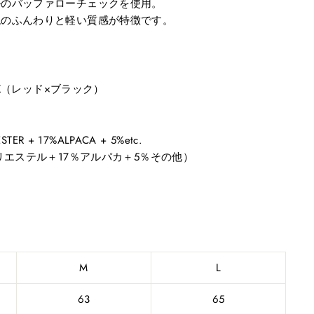
ルのバッファローチェックを使用。
混のふんわりと軽い質感が特徴です。
ACK（レッド×ブラック）
TER + 17%ALPACA + 5%etc.
リエステル＋17％アルパカ＋5％その他）
M
L
63
65