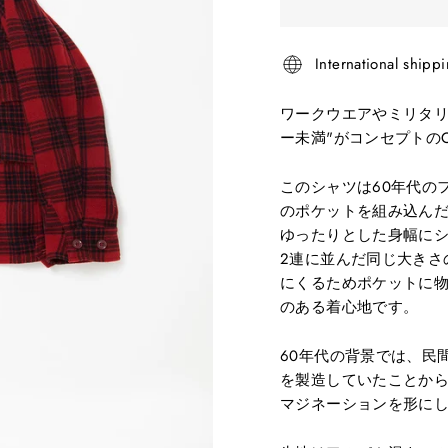
International shippi
ワークウエアやミリタリ
ー未満"がコンセプトの
このシャツは60年代の
のポケットを組み込んだ
ゆったりとした身幅に
2連に並んだ同じ大きさ
にくるためポケットに
のある着心地です。
60年代の背景では、民
を製造していたことか
マジネーションを形に