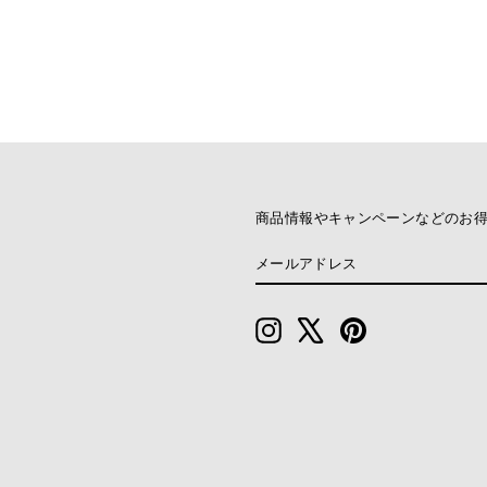
商品情報やキャンペーンなどのお
メ
送
ー
信
ル
ア
ド
Instagram
X
Pinterest
レ
ス