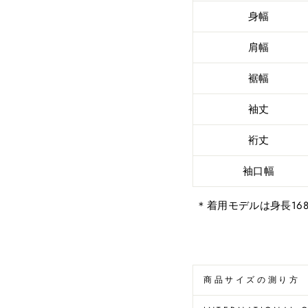
身幅
肩幅
裾幅
袖丈
裄丈
袖口幅
＊着用モデルは身長16
商品サイズの測り方