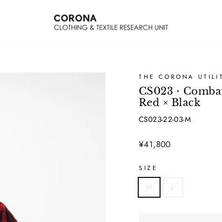
THE CORONA UTILI
CS023・Combat H
Red × Black
CS023-22-03-M
Regular
¥41,800
price
SIZE
M
L