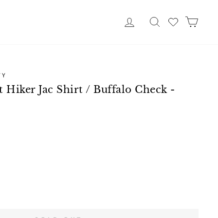
ログイン
Search
カー
TY
iker Jac Shirt / Buffalo Check -