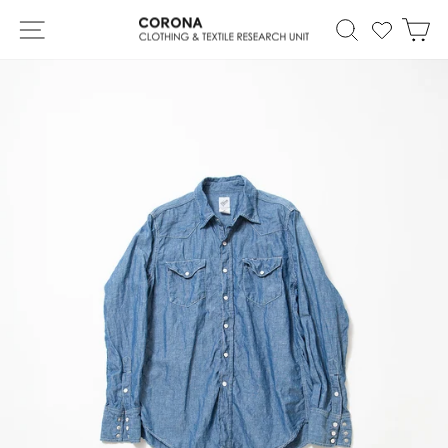
Skip
Site navigation
Search
カ
to
content