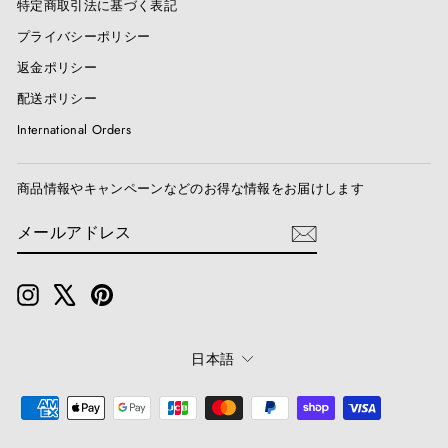
特定商取引法に基づく表記
プライバシーポリシー
返金ポリシー
配送ポリシー
International Orders
商品情報やキャンペーンなどのお得な情報をお届けします
メ
送
ー
信
ル
ア
ド
Instagram
X
Pinterest
レ
ス
言
日本語
語