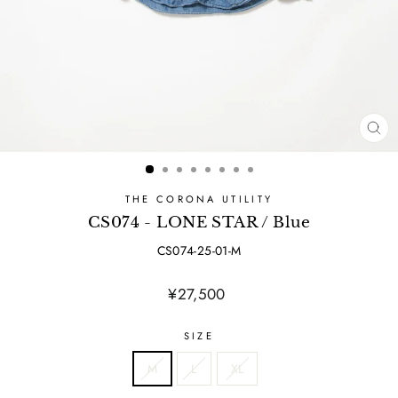
CL
(ES
THE CORONA UTILITY
CS074 - LONE STAR / Blue
CS074-25-01-M
Regular
¥27,500
price
SIZE
M
L
XL