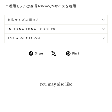
＊着用モデルは身長168cmでMサイズを着用
商品サイズの測り方
INTERNATIONAL ORDERS
ASK A QUESTION
Share
Pin
Share
Pin it
on
on
Facebook
Pinterest
You may also like
Sold Out