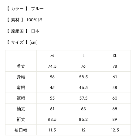
【 カラー 】 ブルー
【 素材 】 100％綿
【 原産国 】 日本
【 サイズ 】(cm)
M
L
XL
着丈
74.5
76
78
身幅
56
58.5
61
肩幅
45
46.5
48
裾幅
55
57.5
60
袖丈
61
63
65
裄丈
83.5
86.2
89
袖口幅
11.5
12
12.5