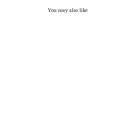
You may also like
CT033 - LABEL POCKET
TEE / Navy
THE CORONA UTILITY
¥6,490