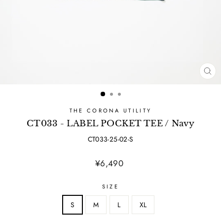
CL
(ES
THE CORONA UTILITY
CT033 - LABEL POCKET TEE / Navy
CT033-25-02-S
Regular
¥6,490
price
SIZE
S
M
L
XL