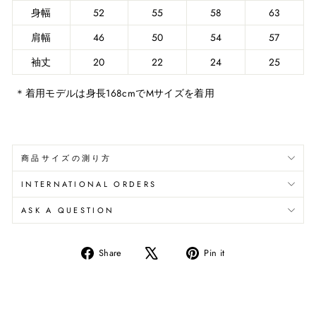
身幅
52
55
58
63
肩幅
46
50
54
57
袖丈
20
22
24
25
＊着用モデルは身長168cmでMサイズを着用
商品サイズの測り方
INTERNATIONAL ORDERS
ASK A QUESTION
Share
Pin
Share
Pin it
on
on
Facebook
Pinterest