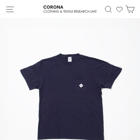
Skip
Site navigation
Search
カ
to
content