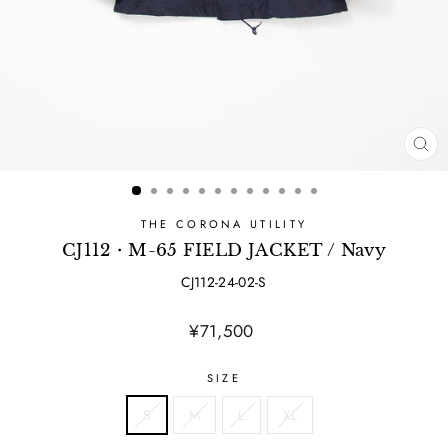
CL
(ES
THE CORONA UTILITY
CJ112・M-65 FIELD JACKET / Navy
CJ112-24-02-S
Regular
¥71,500
price
SIZE
S
M
L
XL