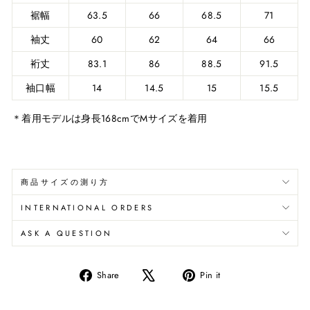
裾幅
63.5
66
68.5
71
袖丈
60
62
64
66
裄丈
83.1
86
88.5
91.5
袖口幅
14
14.5
15
15.5
＊着用モデルは身長168cmでMサイズを着用
商品サイズの測り方
INTERNATIONAL ORDERS
ASK A QUESTION
Share
Pin
Share
Pin it
on
on
Facebook
Pinterest