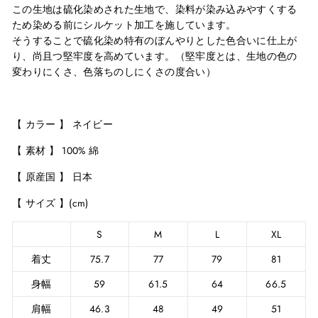
この生地は硫化染めされた生地で、染料が染み込みやすくする
ため染める前にシルケット加工を施しています。
そうすることで硫化染め特有のぼんやりとした色合いに仕上が
り、尚且つ堅牢度を高めています。（堅牢度とは、生地の色の
変わりにくさ、色落ちのしにくさの度合い）
【 カラー 】 ネイビー
【 素材 】 100% 綿
【 原産国 】 日本
【 サイズ 】(cm)
S
M
L
XL
着丈
75.7
77
79
81
身幅
59
61.5
64
66.5
肩幅
46.3
48
49
51