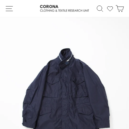
Skip
Site navigation
Search
カ
to
content