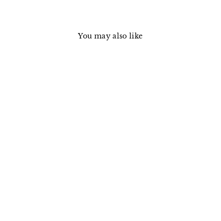
You may also like
Sold Out
CJ112・M-65 FIELD JACKET
/ Navy
THE CORONA UTILITY
¥71,500