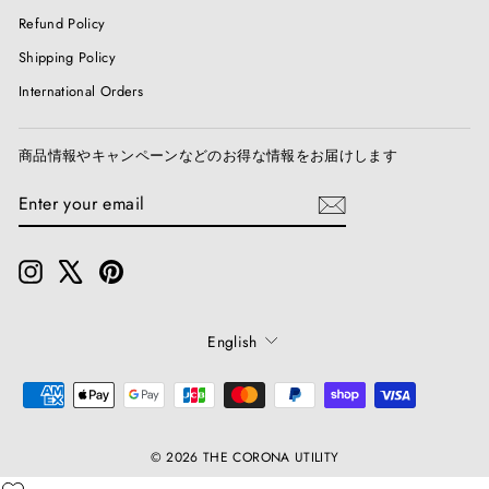
Refund Policy
Shipping Policy
International Orders
商品情報やキャンペーンなどのお得な情報をお届けします
ENTER
SUBSCRIBE
YOUR
EMAIL
Instagram
X
Pinterest
Language
English
© 2026 THE CORONA UTILITY