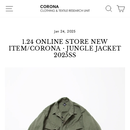
Skip
Site navigation
Search
Ca
to
content
Jan 24, 2025
1.24 ONLINE STORE NEW
ITEM/CORONA・JUNGLE JACKET
2025SS