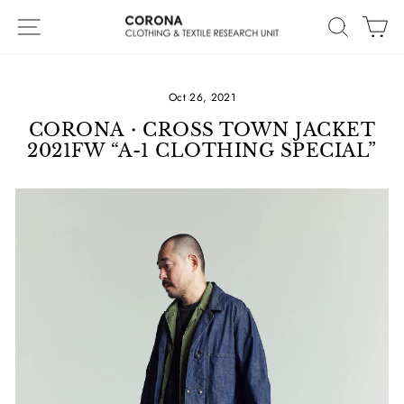
Skip
Site navigation
Search
Ca
to
content
Oct 26, 2021
CORONA・CROSS TOWN JACKET
2021FW “A-1 CLOTHING SPECIAL”