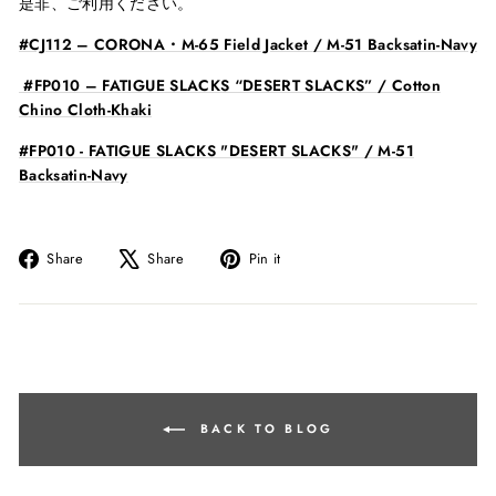
是非、ご利用ください。
#CJ112 – CORONA・M-65 Field Jacket / M-51 Backsatin-Navy
#FP010 – FATIGUE SLACKS “DESERT SLACKS” / Cotton
Chino Cloth-Khaki
#FP010 - FATIGUE SLACKS "DESERT SLACKS" / M-51
Backsatin-Navy
Share
Tweet
Pin
Share
Share
Pin it
on
on
on
Facebook
X
Pinterest
BACK TO BLOG