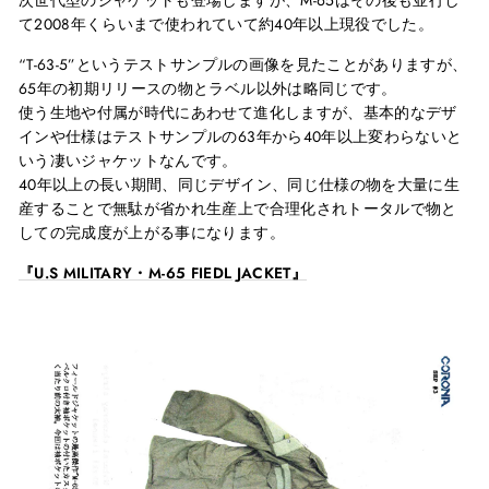
次世代型のジャケットも登場しますが、
M-65
はその後も並行し
て
2008
年くらいまで使われていて約
40
年以上現役でした。
“T-63-5”というテストサンプルの画像を見たことがありますが、
65
年の初期リリースの物とラベル以外は略同じです。
使う生地や付属が時代にあわせて進化しますが、基本的なデザ
インや仕様はテストサンプルの
63
年から
40
年以上変わらないと
いう凄いジャケットなんです。
40年以上の長い期間、同じデザイン、同じ仕様の物を大量に生
産することで無駄が省かれ生産上で合理化されトータルで物と
しての完成度が上がる事になります。
『U.S MILITARY・M-65 FIEDL JACKET』