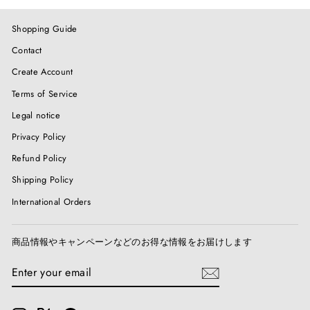
Shopping Guide
Contact
Create Account
Terms of Service
Legal notice
Privacy Policy
Refund Policy
Shipping Policy
International Orders
商品情報やキャンペーンなどのお得な情報をお届けします
ENTER
SUBSCRIBE
YOUR
EMAIL