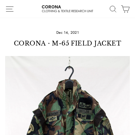
Skip
Site navigation
Search
Ca
to
content
Dec 14, 2021
CORONA・M-65 FIELD JACKET