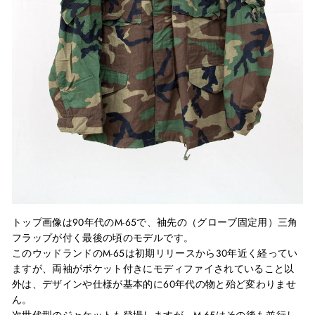
トップ画像は
90
年代の
M-65
で、袖先の（グローブ固定用）三角
フラップが付く最後の頃のモデルです。
このウッドランドの
M-65
は初期リリースから
30
年近く経ってい
ますが、両袖がポケット付きにモディファイされていること以
外は、デザインや仕様が基本的に
60
年代の物と殆ど変わりませ
ん。