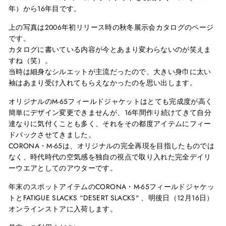
年）から
16
年目です。
上の写真は
2006
年初リリース時の秋冬展示会カタログのページ
です。
カタログに書いている内容が今とあまり変わらないのが笑えま
すね（笑）。
当時は細身なシルエットが主流だったので、大きい身巾に太い
袖はあまり受け入れてもらえなかったのを思い出します。
オリジナルの
M-65
フィールドジャケットはとても完成度が高く
簡単にデザイン変更できませんが、
16
年間作り続けてきて自分
達なりに気付くことも多く、それをその都度アイテムにフィー
ドバックさせてきました。
CORONA・
M-65
は、オリジナルの完全再現を目指したものでは
なく、時代時代の空気感を独自の視点で取り入れた完全デイリ
ーウエアとしてのアウターです。
年末のスポットアイテムの
CORONA
・
M-65
フィールドジャケッ
トと
FATIGUE SLACKS “DESERT SLACKS"
、明後日（
12
月
16
日）
オンラインストアに入荷します。