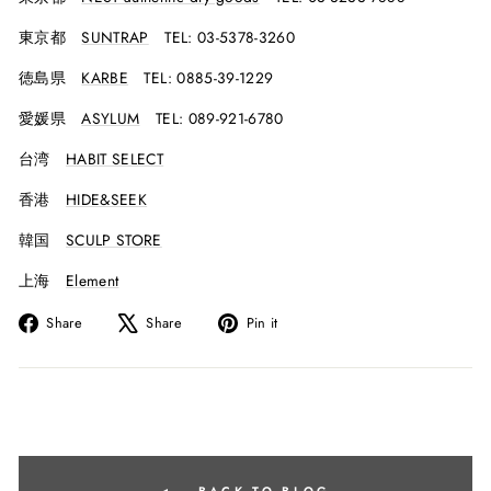
東京都
SUNTRAP
TEL: 03-5378-3260
徳島県
KARBE
TEL: 0885-39-1229
愛媛県
ASYLUM
TEL: 089-921-6780
台湾
HABIT SELECT
香港
HIDE&SEEK
韓国
SCULP STORE
上海
Element
Share
Tweet
Pin
Share
Share
Pin it
on
on
on
Facebook
X
Pinterest
BACK TO BLOG