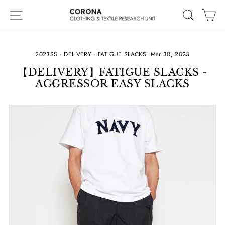
Skip
Site navigation
Search
Ca
to
content
2023SS
·
DELIVERY
·
FATIGUE SLACKS
·
Mar 30, 2023
【DELIVERY】FATIGUE SLACKS -
AGGRESSOR EASY SLACKS