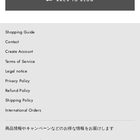
Shopping Guide
Contact
Create Account
Terms of Service
Legal notice
Privacy Policy
Refund Policy
Shipping Policy
International Orders
商品情報やキャンペーンなどのお得な情報をお届けします
ENTER
SUBSCRIBE